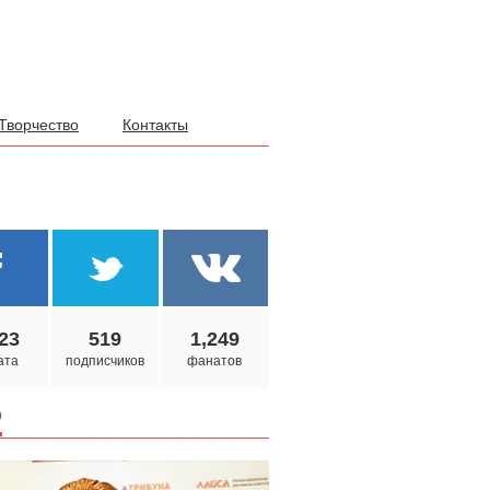
Творчество
Контакты
23
519
1,249
ата
подписчиков
фанатов
о