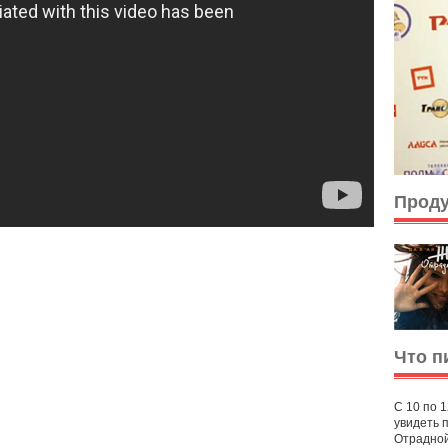
Прод
Что п
С 10 по 
увидеть 
Отрадной