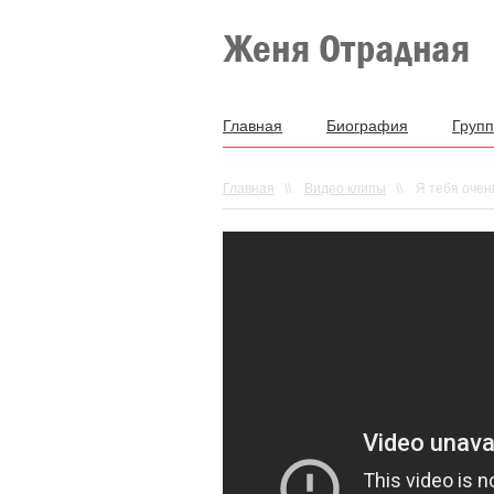
Главная
Биография
Групп
Главная
\\
Видео клипы
\\
Я тебя очен