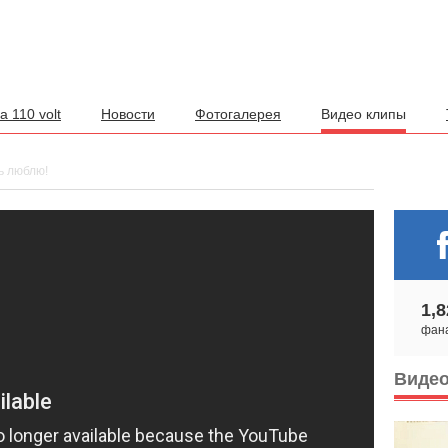
а 110 volt
Новости
Фотогалерея
Видео клипы
ь люблю!
1,8
фан
Виде